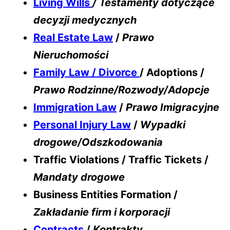
Living Wills
/ Testamenty dotyczące
decyzji medycznych
Real Estate Law
/
Prawo
Nieruchomości
Family Law / Divorce
/ Adoptions /
Prawo Rodzinne/Rozwody/Adopcje
Immigration Law
/
Prawo Imigracyjne
Personal Injury Law
/
Wypadki
drogowe/Odszkodowania
Traffic Violations / Traffic Tickets /
Mandaty drogowe
Business Entities Formation /
Zakładanie firm i korporacji
Contracts
/
Kontrakty