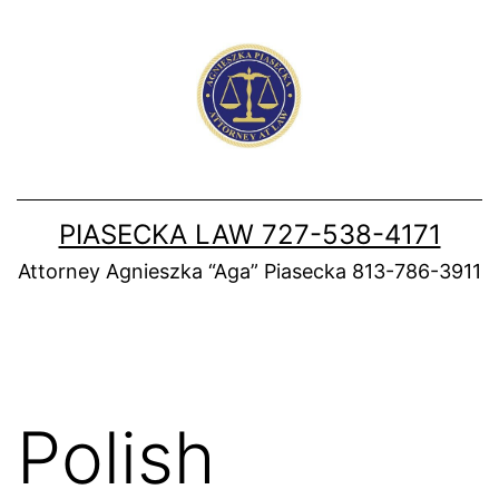
Skip
to
content
PIASECKA LAW 727-538-4171
Attorney Agnieszka “Aga” Piasecka 813-786-3911
Polish