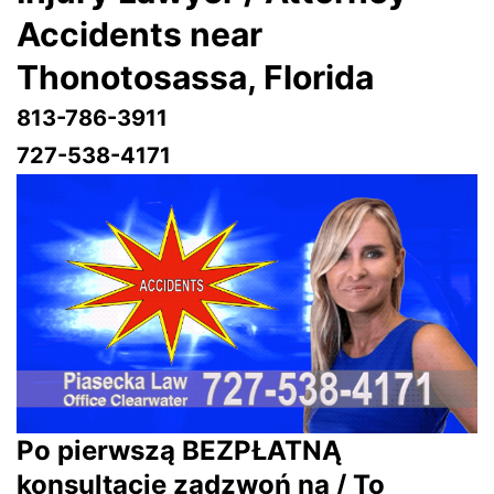
Accidents near
Thonotosassa
, Florida
813-786-3911
727-538-4171
Po pierwszą BEZPŁATNĄ
konsultację zadzwoń na / To