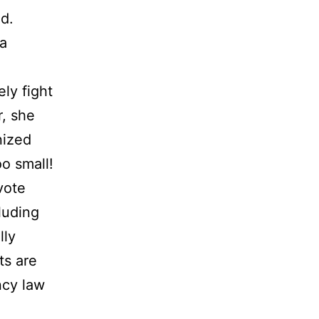
nd.
 a
ly fight
r, she
nized
oo small!
vote
luding
lly
ts are
ncy law