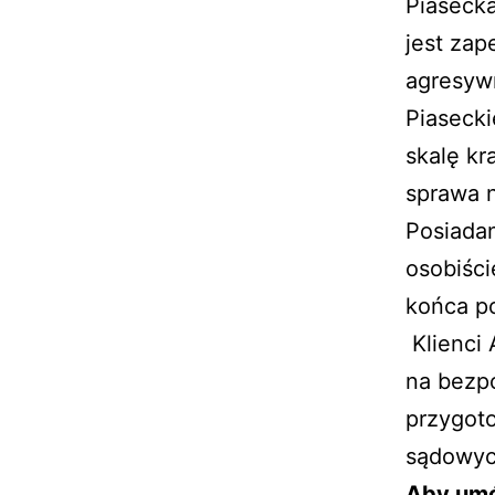
Piasecka
jest zap
agresywn
Piaseck
skalę kr
sprawa n
Posiadan
osobiśc
końca p
Klienci 
na bezpo
przygot
sądowyc
Aby umó