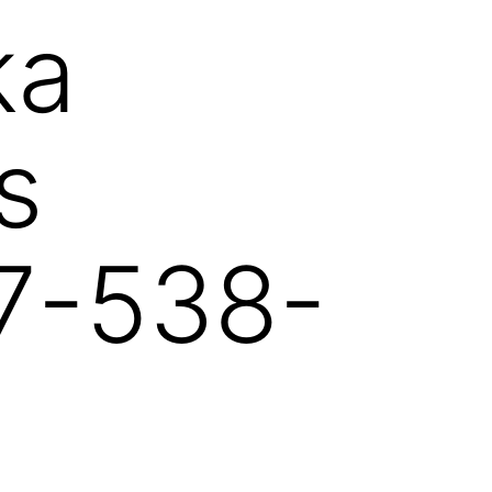
ka
s
27-538-