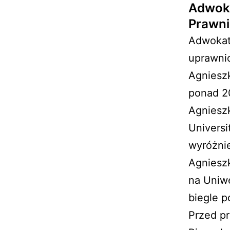
Adwoka
Prawni
Adwokat 
uprawnio
Agniesz
ponad 20
Agniesz
Universi
wyróżnie
Agniesz
na Uniwe
biegle p
Przed p