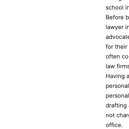
school i
Before b
lawyer i
advocate
for thei
often co
law firm
Having a
personal
personal
drafting
not char
office.