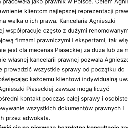
 pracowała jako prawnik w Polsce. Celem Agni
ewnienie klientom najlepszej reprezentacji pra
a walka o ich prawa. Kancelaria Agnieszki
iej współpracuje często z dużymi renomowanym
ajową firmami prawniczymi i ekspertami, tak wi
ie jest dla mecenas Piaseckiej za duża lub za m
ie własnej kancelarii prawnej pozwala Agniesz
ie prowadzić wszystkie sprawy od początku do
oświęcając każdemu klientowi indywidualną uw
Agnieszki Piaseckiej zawsze mogą liczyć
średni kontakt podczas całej sprawy i osobiste
owywanie wszystkich dokumentów prawnych i
h przez adwokata.
wić się na pierwszą bezpłatną konsultację z