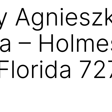
y Agniesz
a – Holme
Florida 7