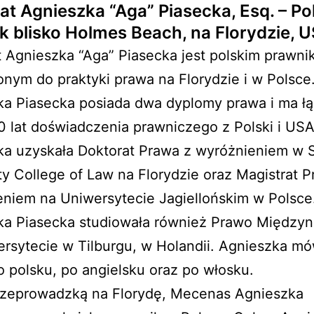
t Agnieszka “Aga” Piasecka, Esq. – Pol
k blisko Holmes Beach, na Florydzie, 
Agnieszka “Aga” Piasecka jest polskim prawni
nym do praktyki prawa na Florydzie i w Polsce
ka Piasecka posiada dwa dyplomy prawa i ma łą
 lat doświadczenia prawniczego z Polski i USA
ka uzyskała Doktorat Prawa z wyróżnieniem w 
ty College of Law na Florydzie oraz Magistrat 
niem na Uniwersytecie Jagiellońskim w Polsce
ka Piasecka studiowała również Prawo Między
rsytecie w Tilburgu, w Holandii. Agnieszka mó
o polsku, po angielsku oraz po włosku.
rzeprowadzką na Florydę, Mecenas Agnieszka