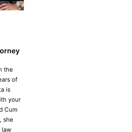
torney
n the
ars of
a is
ith your
ed Cum
, she
 law