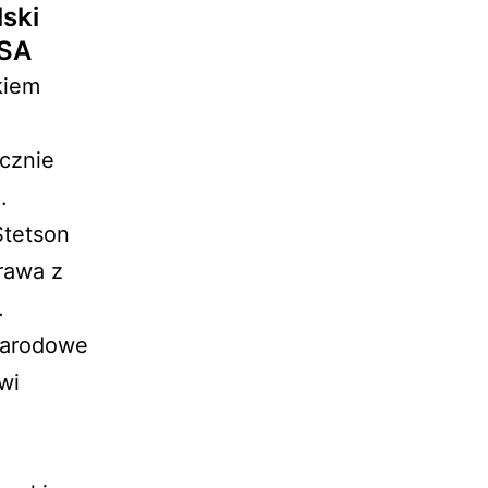
ski
USA
kiem
.
cznie
.
Stetson
Prawa z
.
narodowe
wi