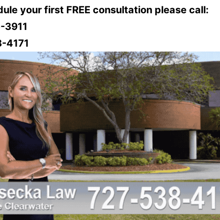
ule your first FREE consultation please call:
-3911
8-4171