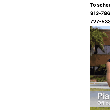
To sched
813-786
727-53