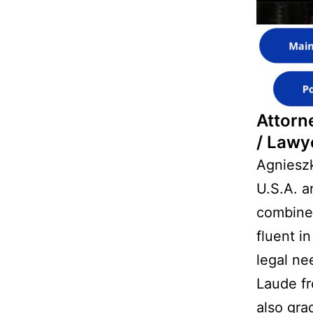
Attorn
/ Lawy
Agnieszk
U.S.A. a
combined
fluent i
legal ne
Laude fr
also gra