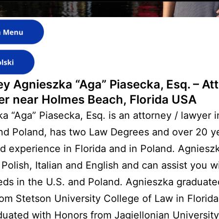
ey Agnieszka “Aga” Piasecka, Esq. – At
er near Holmes Beach, Florida USA
a “Aga” Piasecka, Esq. is an attorney / lawyer i
nd Poland, has two Law Degrees and over 20 ye
 experience in Florida and in Poland. Agnieszk
n Polish, Italian and English and can assist you w
eds in the U.S. and Poland. Agnieszka graduat
om Stetson University College of Law in Florida
duated with Honors from Jagiellonian University