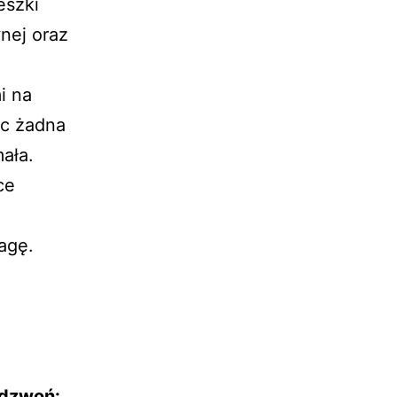
eszki
wnej oraz
i na
ęc żadna
ała.
ce
agę.
adzwoń: